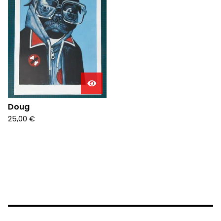
Doug
25,00
€