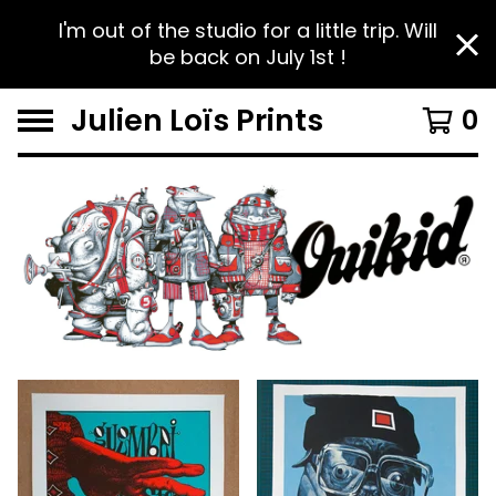
I'm out of the studio for a little trip. Will
be back on July 1st !
Julien Loïs Prints
0
F
e
a
t