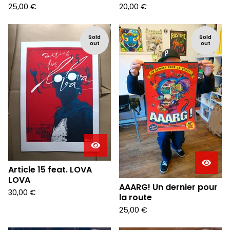
25,00
€
20,00
€
Sold
Sold
out
out
Article 15 feat. LOVA
LOVA
AAARG! Un dernier pour
30,00
€
la route
25,00
€