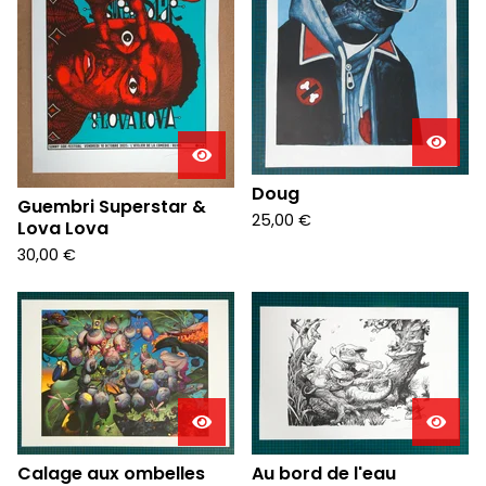
u
r
e
d
Doug
Guembri Superstar &
25,00
€
Lova Lova
30,00
€
Calage aux ombelles
Au bord de l'eau