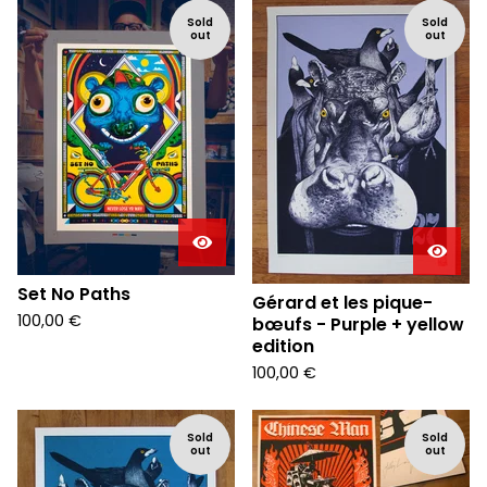
Sold
Sold
out
out
Set No Paths
Gérard et les pique-
100,00
€
bœufs - Purple + yellow
edition
100,00
€
Sold
Sold
out
out